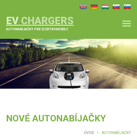
EV
CHARGERS
AUTONABÍJAČKY PRE ELEKTROMOBILY
NOVÉ AUTONABÍJAČKY
ÚVOD
AUTONABÍJAČKY